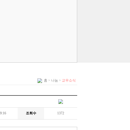
홈
> 나눔 >
교우소식
9:16
조회수
1372