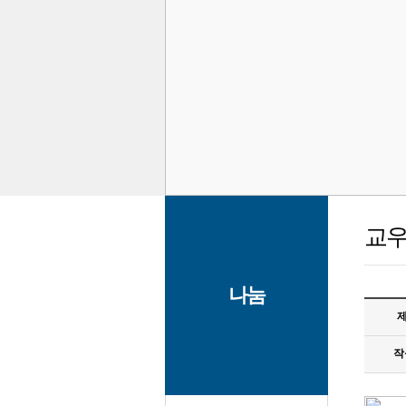
교
나눔
제
작