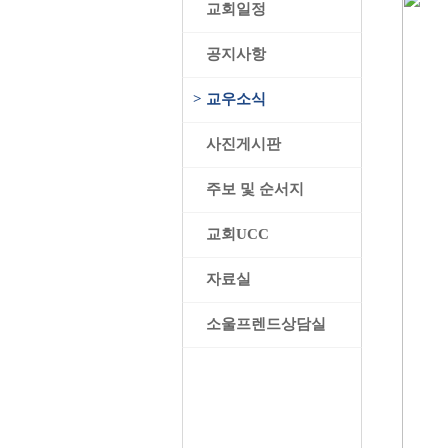
>
교회일정
>
공지사항
>
교우소식
>
사진게시판
>
주보 및 순서지
>
교회UCC
>
자료실
>
소울프렌드상담실