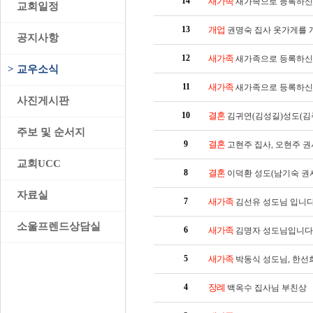
14
새가족
새가족으로 등록하신
>
교회일정
13
개업
권명숙 집사 옷가게를 
>
공지사항
12
새가족
새가족으로 등록하신
>
교우소식
11
새가족
새가족으로 등록하신
>
사진게시판
10
결혼
김귀연(김성길)성도(김주
>
주보 및 순서지
9
결혼
고현주 집사, 오현주 권
>
교회UCC
8
결혼
이덕환 성도(남기숙 권사
>
자료실
7
새가족
김선유 성도님 입니다
>
소울프렌드상담실
6
새가족
김명자 성도님입니다
5
새가족
박동식 성도님, 한선
4
장례
백옥수 집사님 부친상