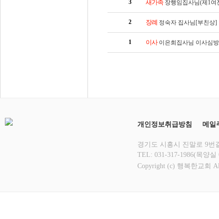
3
새가족
장행임집사님(제1여
2
장례
정숙자 집사님[부친상]
1
이사
이은희집사님 이사심방
개인정보취급방침
메일
경기도 시흥시 진말로 9번길 1
TEL: 031-317-1986(목양실 
Copyright (c) 행복한교회 All 