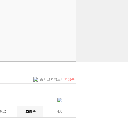
홈
> 교회학교 >
학생부
6:52
조회수
480