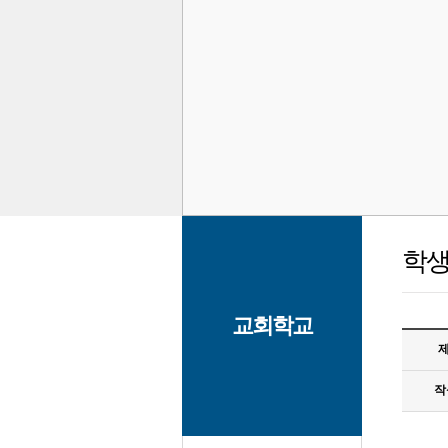
학
교회학교
제
작