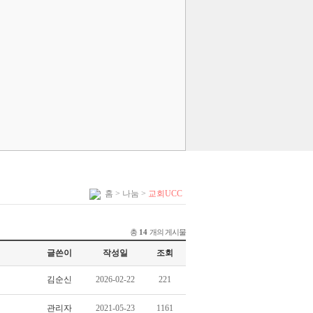
홈
> 나눔 >
교회UCC
총
개의 게시물
14
글쓴이
작성일
조회
김순신
2026-02-22
221
관리자
2021-05-23
1161