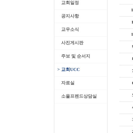
>
교회일정
1
>
공지사항
1
>
교우소식
1
>
사진게시판
>
주보 및 순서지
>
교회UCC
>
자료실
>
소울프렌드상담실