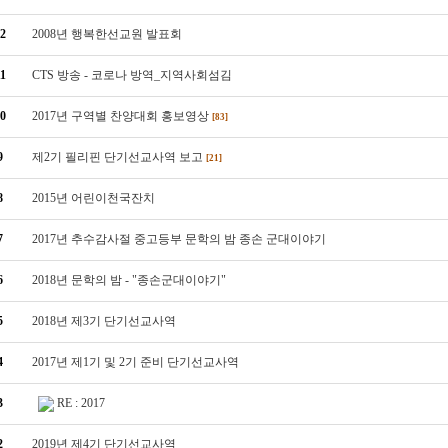
2
2008년 행복한선교원 발표회
1
CTS 방송 - 코로나 방역_지역사회섬김
0
2017년 구역별 찬양대회 홍보영상
[83]
9
제2기 필리핀 단기선교사역 보고
[21]
8
2015년 어린이천국잔치
7
2017년 추수감사절 중고등부 문학의 밤 종손 군대이야기
6
2018년 문학의 밤 - "종손군대이야기"
5
2018년 제3기 단기선교사역
4
2017년 제1기 및 2기 준비 단기선교사역
3
RE : 2017
2
2019년 제4기 단기선교사역